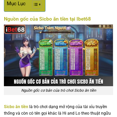
Mục Lục
Nguồn gốc của Sicbo ăn tiền tại Ibet68
Nguồn gốc cơ bản của trò chơi Sicbo ăn tiền
Sicbo ăn tiền
là trò chơi dạng mở rộng của tài xỉu truyền
thống và còn có tên gọi khác là Hi and Lo theo thuật ngữu