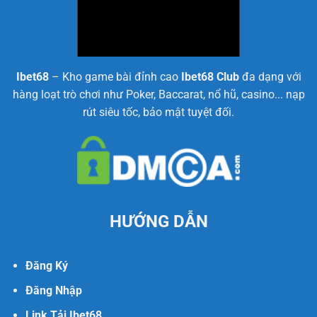
Ibet68
– Kho game bài đỉnh cao
Ibet68 Club
đa dạng với
hàng loạt trò chơi như Poker, Baccarat, nổ hũ, casino... nạp
rút siêu tốc, bảo mật tuyệt đối.
HƯỚNG DẪN
Đăng Ký
Đăng Nhập
Link Tải Ibet68