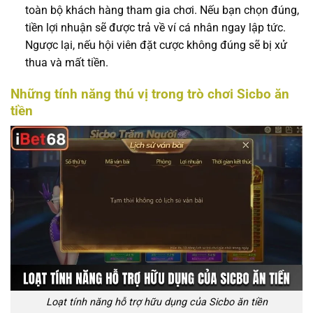
toàn bộ khách hàng tham gia chơi. Nếu bạn chọn đúng,
tiền lợi nhuận sẽ được trả về ví cá nhân ngay lập tức.
Ngược lại, nếu hội viên đặt cược không đúng sẽ bị xử
thua và mất tiền.
Những tính năng thú vị trong trò chơi Sicbo ăn
tiền
Loạt tính năng hỗ trợ hữu dụng của Sicbo ăn tiền