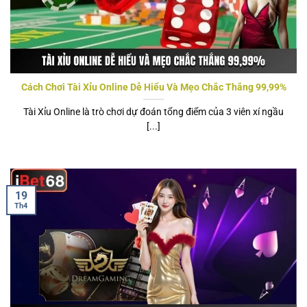
Cách Chơi Tài Xỉu Online Dễ Hiểu Và Mẹo Chắc Thắng 99,99%
Tài Xỉu Online là trò chơi dự đoán tổng điểm của 3 viên xí ngầu
[...]
19
Th4