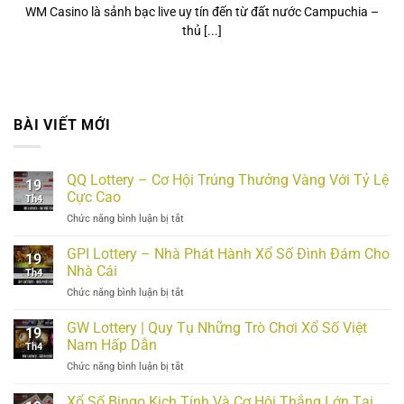
WM Casino là sảnh bạc live uy tín đến từ đất nước Campuchia –
thủ [...]
BÀI VIẾT MỚI
QQ Lottery – Cơ Hội Trúng Thưởng Vàng Với Tỷ Lệ
19
Cực Cao
Th4
ở
Chức năng bình luận bị tắt
QQ
Lottery
GPI Lottery – Nhà Phát Hành Xổ Số Đình Đám Cho
19
–
Nhà Cái
Th4
Cơ
ở
Chức năng bình luận bị tắt
Hội
GPI
Trúng
Lottery
GW Lottery | Quy Tụ Những Trò Chơi Xổ Số Việt
Thưởng
19
–
Vàng
Nam Hấp Dẫn
Th4
Nhà
Với
ở
Chức năng bình luận bị tắt
Phát
Tỷ
GW
Hành
Lệ
Lottery
Xổ Số Bingo Kịch Tính Và Cơ Hội Thắng Lớn Tại
Xổ
Cực