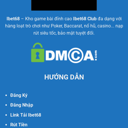
Ibet68
– Kho game bài đỉnh cao
Ibet68 Club
đa dạng với
hàng loạt trò chơi như Poker, Baccarat, nổ hũ, casino... nạp
rút siêu tốc, bảo mật tuyệt đối.
HƯỚNG DẪN
Đăng Ký
Đăng Nhập
Link Tải Ibet68
Rút Tiền