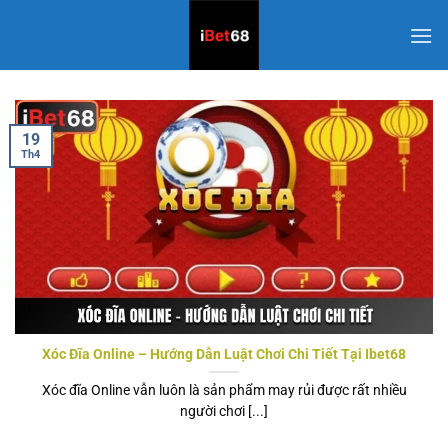
Bỏ
qua
nội
dung
19
Th4
Xóc Đĩa Online – Hướng Dẫn Luật Chơi Chi Tiết Tại Ibet68
Xóc đĩa Online vẫn luôn là sản phẩm may rủi được rất nhiều
người chơi [...]